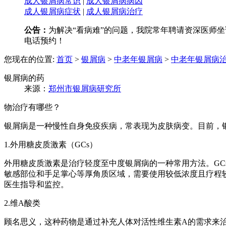
成人银屑病常识
|
成人银屑病病因
成人银屑病症状
|
成人银屑病治疗
公告：
为解决“看病难”的问题，我院常年聘请资深医师坐诊
电话预约！
您现在的位置:
首页
>
银屑病
>
中老年银屑病
>
中老年银屑病
银屑病的药
来源：
郑州市银屑病研究所
物治疗有哪些？
银屑病是一种慢性自身免疫疾病，常表现为皮肤病变。目前，
1.外用糖皮质激素（GCs）
外用糖皮质激素是治疗轻度至中度银屑病的一种常用方法。GC
敏感部位和手足掌心等厚角质区域，需要使用较低浓度且疗程较
医生指导和监控。
2.维A酸类
顾名思义，这种药物是通过补充人体对活性维生素A的需求来