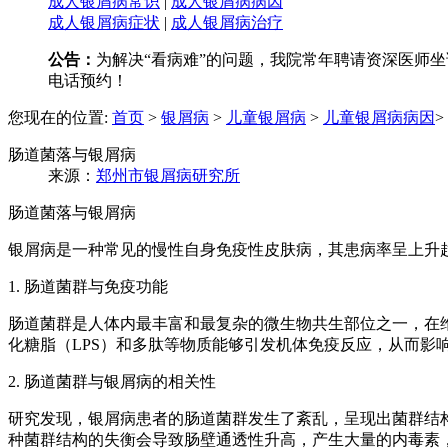
成人银屑病常识
|
成人银屑病病因
成人银屑病症状
|
成人银屑病治疗
公告：
为解决“看病难”的问题，我院常年聘请资深医师坐诊
电话预约！
您现在的位置:
首页
>
银屑病
>
儿童银屑病
>
儿童银屑病病因
>
肠道菌落与银屑病
来源：
郑州市银屑病研究所
肠道菌落与银屑病
银屑病是一种常见的慢性自身免疫性皮肤病，其患病率呈上升
1. 肠道菌群与免疫功能
肠道菌群是人体内最丰富和最复杂的微生物共生部位之一，在
化糖脂（LPS）和多肽等物质能够引发机体免疫反应，从而影
2. 肠道菌群与银屑病的相关性
研究发现，银屑病患者的肠道菌群发生了紊乱，呈现出菌群结构的失衡和多样性的降低
种菌群结构的失衡会导致肠壁通透性升高，产生大量的内毒素，从