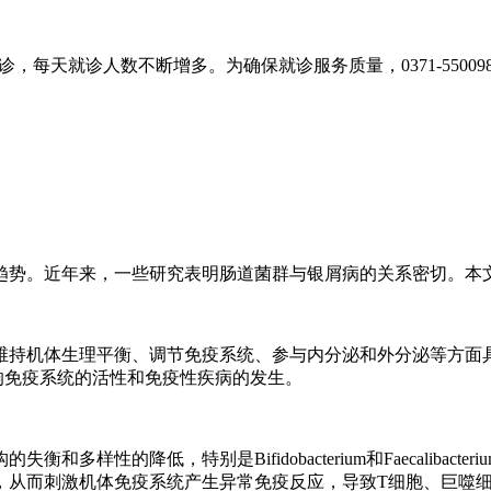
，每天就诊人数不断增多。为确保就诊服务质量，0371-55009
趋势。近年来，一些研究表明肠道菌群与银屑病的关系密切。本
维持机体生理平衡、调节免疫系统、参与内分泌和外分泌等方面具
响免疫系统的活性和免疫性疾病的发生。
，特别是Bifidobacterium和Faecalibacterium属数量
而刺激机体免疫系统产生异常免疫反应，导致T细胞、巨噬细胞、自