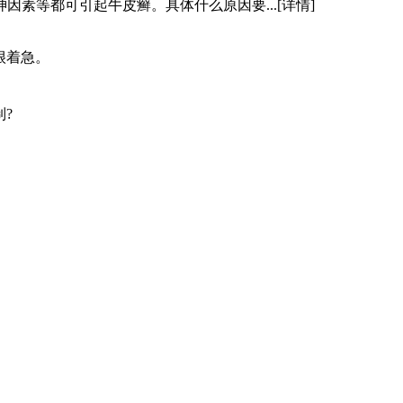
因素等都可引起牛皮癣。具体什么原因要...
[详情]
很着急。
?