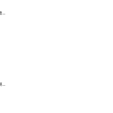
..
..