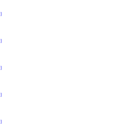
]
]
]
]
]