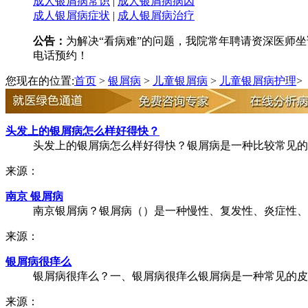
成人银屑病常识
|
成人银屑病病因
成人银屑病症状
|
成人银屑病治疗
公告：
为解决“看病难”的问题，我院常年聘请资深医师坐诊
电话预约！
您现在的位置:
首页
>
银屑病
>
儿童银屑病
>
儿童银屑病护理
>
头发上的银屑病怎么样好得快？
头发上的银屑病怎么样好得快？银屑病是一种比较常见的皮
来源：
南京 银屑病
南京银屑病？银屑病（）是一种慢性、复发性、炎症性、系
来源：
银屑病很痒么
银屑病很痒么？一、银屑病很痒么银屑病是一种常见的皮肤
来源：